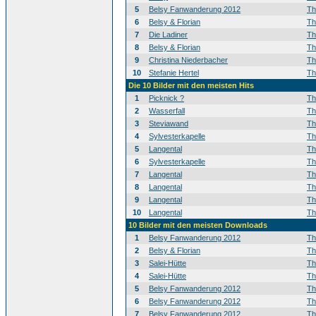
5
Belsy Fanwanderung 2012
T
6
Belsy & Florian
T
7
Die Ladiner
T
8
Belsy & Florian
T
9
Christina Niederbacher
T
10
Stefanie Hertel
T
Die 10 Bilder mit den meisten Hits
1
Picknick ?
T
2
Wasserfall
T
3
Steviawand
T
4
Sylvesterkapelle
T
5
Langental
T
6
Sylvesterkapelle
T
7
Langental
T
8
Langental
T
9
Langental
T
10
Langental
T
10 Bilder mit den meisten Downloads
1
Belsy Fanwanderung 2012
T
2
Belsy & Florian
T
3
Salei-Hütte
T
4
Salei-Hütte
T
5
Belsy Fanwanderung 2012
T
6
Belsy Fanwanderung 2012
T
7
Belsy Fanwanderung 2012
T