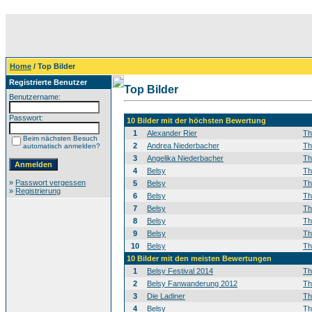
Home
/ Top Bilder
Registrierte Benutzer
Top Bilder
Benutzername:
Passwort:
10 Bilder mit der höchsten Bewertung
1
Alexander Rier
T
Beim nächsten Besuch
2
Andrea Niederbacher
T
automatisch anmelden?
3
Angelika Niederbacher
T
4
Belsy
T
»
Passwort vergessen
5
Belsy
T
»
Registrierung
6
Belsy
T
7
Belsy
T
8
Belsy
T
9
Belsy
T
10
Belsy
T
10 Bilder mit den meisten Bewertungen
1
Belsy Festival 2014
T
2
Belsy Fanwanderung 2012
T
3
Die Ladiner
T
4
Belsy
T