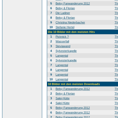
5
Belsy Fanwanderung 2012
T
6
Belsy & Florian
T
7
Die Ladiner
T
8
Belsy & Florian
T
9
Christina Niederbacher
T
10
Stefanie Hertel
T
Die 10 Bilder mit den meisten Hits
1
Picknick ?
T
2
Wasserfall
T
3
Steviawand
T
4
Sylvesterkapelle
T
5
Langental
T
6
Sylvesterkapelle
T
7
Langental
T
8
Langental
T
9
Langental
T
10
Langental
T
10 Bilder mit den meisten Downloads
1
Belsy Fanwanderung 2012
T
2
Belsy & Florian
T
3
Salei-Hütte
T
4
Salei-Hütte
T
5
Belsy Fanwanderung 2012
T
6
Belsy Fanwanderung 2012
T
7
Belsy Fanwanderung 2012
T