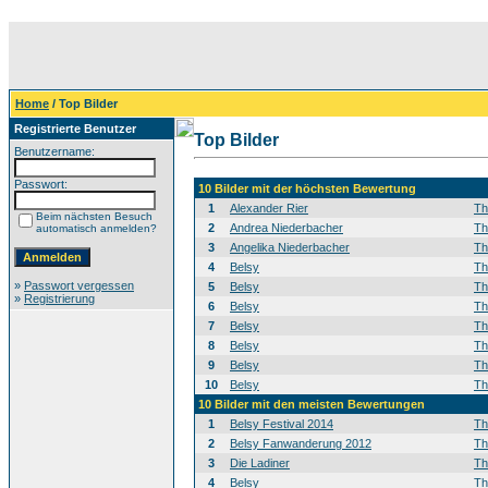
Home
/ Top Bilder
Registrierte Benutzer
Top Bilder
Benutzername:
Passwort:
10 Bilder mit der höchsten Bewertung
1
Alexander Rier
T
Beim nächsten Besuch
2
Andrea Niederbacher
T
automatisch anmelden?
3
Angelika Niederbacher
T
4
Belsy
T
»
Passwort vergessen
5
Belsy
T
»
Registrierung
6
Belsy
T
7
Belsy
T
8
Belsy
T
9
Belsy
T
10
Belsy
T
10 Bilder mit den meisten Bewertungen
1
Belsy Festival 2014
T
2
Belsy Fanwanderung 2012
T
3
Die Ladiner
T
4
Belsy
T