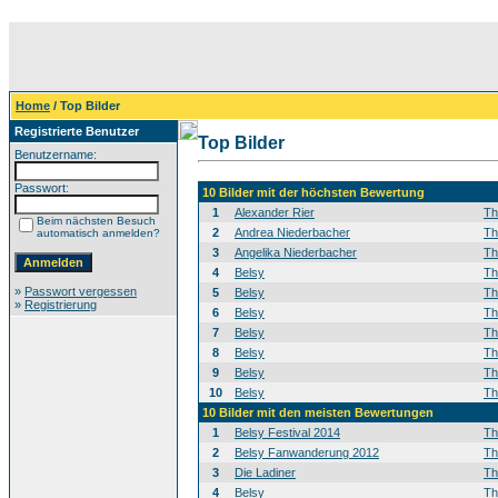
Home
/ Top Bilder
Registrierte Benutzer
Top Bilder
Benutzername:
Passwort:
10 Bilder mit der höchsten Bewertung
1
Alexander Rier
T
Beim nächsten Besuch
2
Andrea Niederbacher
T
automatisch anmelden?
3
Angelika Niederbacher
T
4
Belsy
T
»
Passwort vergessen
5
Belsy
T
»
Registrierung
6
Belsy
T
7
Belsy
T
8
Belsy
T
9
Belsy
T
10
Belsy
T
10 Bilder mit den meisten Bewertungen
1
Belsy Festival 2014
T
2
Belsy Fanwanderung 2012
T
3
Die Ladiner
T
4
Belsy
T