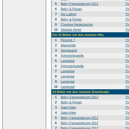
5
Belsy Fanwanderung 2012
T
6
Belsy & Florian
T
7
Die Ladiner
T
8
Belsy & Florian
T
9
Christina Niederbacher
T
10
Stefanie Hertel
T
Die 10 Bilder mit den meisten Hits
1
Picknick ?
T
2
Wasserfall
T
3
Steviawand
T
4
Sylvesterkapelle
T
5
Langental
T
6
Sylvesterkapelle
T
7
Langental
T
8
Langental
T
9
Langental
T
10
Langental
T
10 Bilder mit den meisten Downloads
1
Belsy Fanwanderung 2012
T
2
Belsy & Florian
T
3
Salei-Hütte
T
4
Salei-Hütte
T
5
Belsy Fanwanderung 2012
T
6
Belsy Fanwanderung 2012
T
7
Belsy Fanwanderung 2012
T