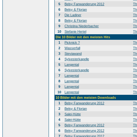
5
Belsy Fanwanderung 2012
T
6
Belsy & Florian
T
7
Die Ladiner
T
8
Belsy & Florian
T
9
Christina Niederbacher
T
10
Stefanie Hertel
T
Die 10 Bilder mit den meisten Hits
1
Picknick ?
T
2
Wasserfall
T
3
Steviawand
T
4
Sylvesterkapelle
T
5
Langental
T
6
Sylvesterkapelle
T
7
Langental
T
8
Langental
T
9
Langental
T
10
Langental
T
10 Bilder mit den meisten Downloads
1
Belsy Fanwanderung 2012
T
2
Belsy & Florian
T
3
Salei-Hütte
T
4
Salei-Hütte
T
5
Belsy Fanwanderung 2012
T
6
Belsy Fanwanderung 2012
T
7
Belsy Fanwanderung 2012
T