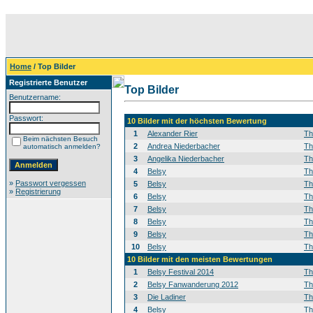
Home
/ Top Bilder
Registrierte Benutzer
Top Bilder
Benutzername:
Passwort:
10 Bilder mit der höchsten Bewertung
1
Alexander Rier
T
Beim nächsten Besuch
2
Andrea Niederbacher
T
automatisch anmelden?
3
Angelika Niederbacher
T
4
Belsy
T
»
Passwort vergessen
5
Belsy
T
»
Registrierung
6
Belsy
T
7
Belsy
T
8
Belsy
T
9
Belsy
T
10
Belsy
T
10 Bilder mit den meisten Bewertungen
1
Belsy Festival 2014
T
2
Belsy Fanwanderung 2012
T
3
Die Ladiner
T
4
Belsy
T