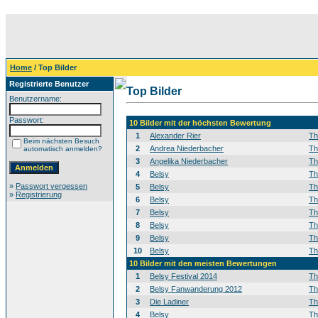
Home
/ Top Bilder
Registrierte Benutzer
Top Bilder
Benutzername:
Passwort:
10 Bilder mit der höchsten Bewertung
1
Alexander Rier
T
Beim nächsten Besuch
2
Andrea Niederbacher
T
automatisch anmelden?
3
Angelika Niederbacher
T
4
Belsy
T
»
Passwort vergessen
5
Belsy
T
»
Registrierung
6
Belsy
T
7
Belsy
T
8
Belsy
T
9
Belsy
T
10
Belsy
T
10 Bilder mit den meisten Bewertungen
1
Belsy Festival 2014
T
2
Belsy Fanwanderung 2012
T
3
Die Ladiner
T
4
Belsy
T