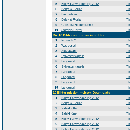
5
Belsy Fanwanderung 2012
T
6
Belsy & Florian
T
7
Die Ladiner
T
8
Belsy & Florian
T
9
Christina Niederbacher
T
10
Stefanie Hertel
T
Die 10 Bilder mit den meisten Hits
1
Picknick ?
T
2
Wasserfall
T
3
Steviawand
T
4
Sylvesterkapelle
T
5
Langental
T
6
Sylvesterkapelle
T
7
Langental
T
8
Langental
T
9
Langental
T
10
Langental
T
10 Bilder mit den meisten Downloads
1
Belsy Fanwanderung 2012
T
2
Belsy & Florian
T
3
Salei-Hütte
T
4
Salei-Hütte
T
5
Belsy Fanwanderung 2012
T
6
Belsy Fanwanderung 2012
T
7
Belsy Fanwanderung 2012
T