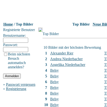
Home
/ Top Bilder
Top Bilder
Neue Bil
Registrierte Benutzer
Top Bilder
Benutzername:
Passwort:
10 Bilder mit der höchsten Bewertung
1
Alexander Rier
T
Beim nächsten
Besuch
2
Andrea Niederbacher
T
automatisch
3
Angelika Niederbacher
T
anmelden?
4
Belsy
T
5
Belsy
T
6
Belsy
T
»
Passwort vergessen
7
Belsy
T
»
Registrierung
8
Belsy
T
9
Belsy
T
10
Belsy
T