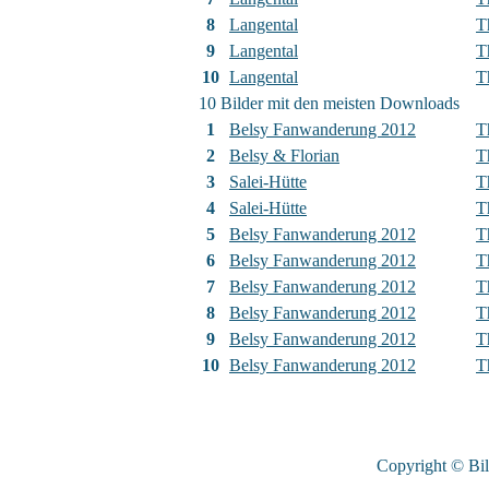
8
Langental
T
9
Langental
T
10
Langental
T
10 Bilder mit den meisten Downloads
1
Belsy Fanwanderung 2012
T
2
Belsy & Florian
T
3
Salei-Hütte
T
4
Salei-Hütte
T
5
Belsy Fanwanderung 2012
T
6
Belsy Fanwanderung 2012
T
7
Belsy Fanwanderung 2012
T
8
Belsy Fanwanderung 2012
T
9
Belsy Fanwanderung 2012
T
10
Belsy Fanwanderung 2012
T
Copyright © Bi