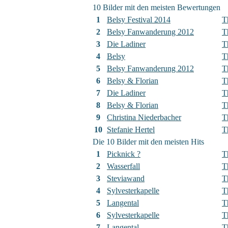
10 Bilder mit den meisten Bewertungen
1
Belsy Festival 2014
T
2
Belsy Fanwanderung 2012
T
3
Die Ladiner
T
4
Belsy
T
5
Belsy Fanwanderung 2012
T
6
Belsy & Florian
T
7
Die Ladiner
T
8
Belsy & Florian
T
9
Christina Niederbacher
T
10
Stefanie Hertel
T
Die 10 Bilder mit den meisten Hits
1
Picknick ?
T
2
Wasserfall
T
3
Steviawand
T
4
Sylvesterkapelle
T
5
Langental
T
6
Sylvesterkapelle
T
7
Langental
T