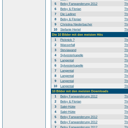
5
Belsy Fanwanderung 2012
T
6
Belsy & Florian
T
7
Die Ladiner
T
8
Belsy & Florian
T
9
Christina Niederbacher
T
10
Stefanie Hertel
T
Die 10 Bilder mit den meisten Hits
1
Picknick ?
T
2
Wasserfall
T
3
Steviawand
T
4
Sylvesterkapelle
T
5
Langental
T
6
Sylvesterkapelle
T
7
Langental
T
8
Langental
T
9
Langental
T
10
Langental
T
10 Bilder mit den meisten Downloads
1
Belsy Fanwanderung 2012
T
2
Belsy & Florian
T
3
Salei-Hütte
T
4
Salei-Hütte
T
5
Belsy Fanwanderung 2012
T
6
Belsy Fanwanderung 2012
T
7
Belsy Fanwanderung 2012
T