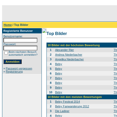
Home
/ Top Bilder
Registrierte Benutzer
Top Bilder
Benutzername:
Passwort:
10 Bilder mit der höchsten Bewertung
1
Alexander Rier
T
Beim nächsten Besuch
2
Andrea Niederbacher
T
automatisch anmelden?
3
Angelika Niederbacher
T
4
Belsy
T
»
Passwort vergessen
5
Belsy
T
»
Registrierung
6
Belsy
T
7
Belsy
T
8
Belsy
T
9
Belsy
T
10
Belsy
T
10 Bilder mit den meisten Bewertungen
1
Belsy Festival 2014
T
2
Belsy Fanwanderung 2012
T
3
Die Ladiner
T
4
Belsy
T