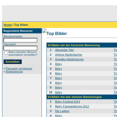
Home
/ Top Bilder
Registrierte Benutzer
Top Bilder
Benutzername:
Passwort:
10 Bilder mit der höchsten Bewertung
1
Alexander Rier
T
Beim nächsten Besuch
2
Andrea Niederbacher
T
automatisch anmelden?
3
Angelika Niederbacher
T
4
Belsy
T
»
Passwort vergessen
5
Belsy
T
»
Registrierung
6
Belsy
T
7
Belsy
T
8
Belsy
T
9
Belsy
T
10
Belsy
T
10 Bilder mit den meisten Bewertungen
1
Belsy Festival 2014
T
2
Belsy Fanwanderung 2012
T
3
Die Ladiner
T
4
Belsy
T