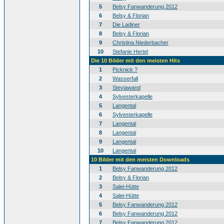
5
Belsy Fanwanderung 2012
6
Belsy & Florian
7
Die Ladiner
8
Belsy & Florian
9
Christina Niederbacher
10
Stefanie Hertel
Die 10 Bilder mit den meisten Hits
1
Picknick ?
2
Wasserfall
3
Steviawand
4
Sylvesterkapelle
5
Langental
6
Sylvesterkapelle
7
Langental
8
Langental
9
Langental
10
Langental
10 Bilder mit den meisten Downloads
1
Belsy Fanwanderung 2012
2
Belsy & Florian
3
Salei-Hütte
4
Salei-Hütte
5
Belsy Fanwanderung 2012
6
Belsy Fanwanderung 2012
7
Belsy Fanwanderung 2012