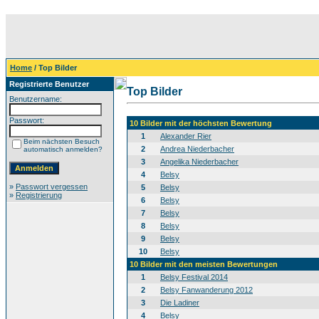
Home
/ Top Bilder
Registrierte Benutzer
Top Bilder
Benutzername:
Passwort:
10 Bilder mit der höchsten Bewertung
1
Alexander Rier
Beim nächsten Besuch
2
Andrea Niederbacher
automatisch anmelden?
3
Angelika Niederbacher
4
Belsy
»
Passwort vergessen
5
Belsy
»
Registrierung
6
Belsy
7
Belsy
8
Belsy
9
Belsy
10
Belsy
10 Bilder mit den meisten Bewertungen
1
Belsy Festival 2014
2
Belsy Fanwanderung 2012
3
Die Ladiner
4
Belsy