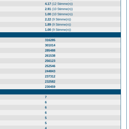
4.17
(12 Stimme(n))
2.91
(10 Stimme(n))
1.00
(10 Stimme(n))
2.22
(9 Stimme(n))
1.89
(9 Stimme(n))
1.00
(9 Stimme(n))
316285
301014
285488
261538
256123
252546
244843
237312
232582
230459
7
6
6
6
5
5
4