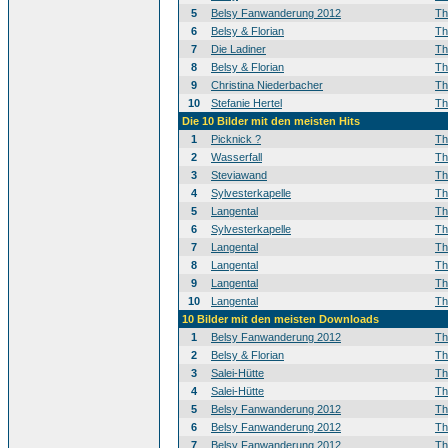
5
Belsy Fanwanderung 2012
T
6
Belsy & Florian
T
7
Die Ladiner
T
8
Belsy & Florian
T
9
Christina Niederbacher
T
10
Stefanie Hertel
T
Die 10 Bilder mit den meisten Hits
1
Picknick ?
T
2
Wasserfall
T
3
Steviawand
T
4
Sylvesterkapelle
T
5
Langental
T
6
Sylvesterkapelle
T
7
Langental
T
8
Langental
T
9
Langental
T
10
Langental
T
10 Bilder mit den meisten Downloads
1
Belsy Fanwanderung 2012
T
2
Belsy & Florian
T
3
Salei-Hütte
T
4
Salei-Hütte
T
5
Belsy Fanwanderung 2012
T
6
Belsy Fanwanderung 2012
T
7
Belsy Fanwanderung 2012
T