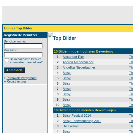
Home
/ Top Bilder
Registrierte Benutzer
Top Bilder
Benutzername:
Passwort:
10 Bilder mit der höchsten Bewertung
1
Alexander Rier
T
Beim nächsten Besuch
2
Andrea Niederbacher
T
automatisch anmelden?
3
Angelika Niederbacher
T
4
Belsy
T
»
Passwort vergessen
5
Belsy
T
»
Registrierung
6
Belsy
T
7
Belsy
T
8
Belsy
T
9
Belsy
T
10
Belsy
T
10 Bilder mit den meisten Bewertungen
1
Belsy Festival 2014
T
2
Belsy Fanwanderung 2012
T
3
Die Ladiner
T
4
Belsy
T