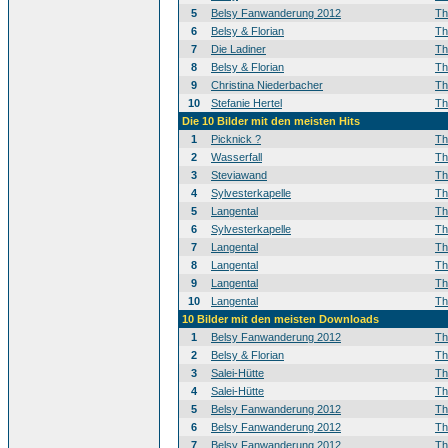
5
Belsy Fanwanderung 2012
T
6
Belsy & Florian
T
7
Die Ladiner
T
8
Belsy & Florian
T
9
Christina Niederbacher
T
10
Stefanie Hertel
T
Die 10 Bilder mit den meisten Hits
1
Picknick ?
T
2
Wasserfall
T
3
Steviawand
T
4
Sylvesterkapelle
T
5
Langental
T
6
Sylvesterkapelle
T
7
Langental
T
8
Langental
T
9
Langental
T
10
Langental
T
10 Bilder mit den meisten Downloads
1
Belsy Fanwanderung 2012
T
2
Belsy & Florian
T
3
Salei-Hütte
T
4
Salei-Hütte
T
5
Belsy Fanwanderung 2012
T
6
Belsy Fanwanderung 2012
T
7
Belsy Fanwanderung 2012
T