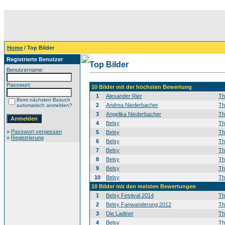
Home
/ Top Bilder
Registrierte Benutzer
Top Bilder
Benutzername:
Passwort:
10 Bilder mit der höchsten Bewertung
1
Alexander Rier
T
Beim nächsten Besuch
2
Andrea Niederbacher
T
automatisch anmelden?
3
Angelika Niederbacher
T
4
Belsy
T
»
Passwort vergessen
5
Belsy
T
»
Registrierung
6
Belsy
T
7
Belsy
T
8
Belsy
T
9
Belsy
T
10
Belsy
T
10 Bilder mit den meisten Bewertungen
1
Belsy Festival 2014
T
2
Belsy Fanwanderung 2012
T
3
Die Ladiner
T
4
Belsy
T