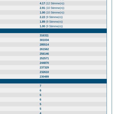
4.17
(12 Stimme(n))
2.91
(10 Stimme(n))
1.00
(10 Stimme(n))
2.22
(9 Stimme(n))
1.89
(9 Stimme(n))
1.00
(9 Stimme(n))
316311
301034
285514
261562
256146
252571
244870
237329
232610
230489
7
6
6
6
5
5
4