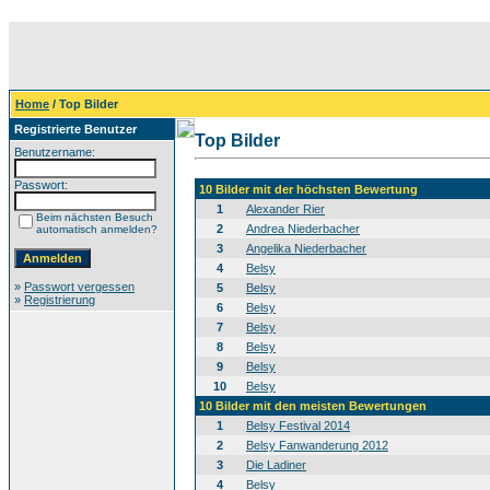
Home
/ Top Bilder
Registrierte Benutzer
Top Bilder
Benutzername:
Passwort:
10 Bilder mit der höchsten Bewertung
1
Alexander Rier
Beim nächsten Besuch
2
Andrea Niederbacher
automatisch anmelden?
3
Angelika Niederbacher
4
Belsy
»
Passwort vergessen
5
Belsy
»
Registrierung
6
Belsy
7
Belsy
8
Belsy
9
Belsy
10
Belsy
10 Bilder mit den meisten Bewertungen
1
Belsy Festival 2014
2
Belsy Fanwanderung 2012
3
Die Ladiner
4
Belsy