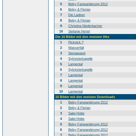
5
Belsy Fanwanderung 2012
6
Belsy & Florian
7
Die Ladiner
8
Belsy & Florian
9
Christina Niederbacher
10
Stefanie Hertel
Die 10 Bilder mit den meisten Hits
1
Picknick ?
2
Wasserfall
3
Steviawand
4
Sylvesterkapelle
5
Langental
6
Sylvesterkapelle
7
Langental
8
Langental
9
Langental
10
Langental
10 Bilder mit den meisten Downloads
1
Belsy Fanwanderung 2012
2
Belsy & Florian
3
Salei-Hütte
4
Salei-Hütte
5
Belsy Fanwanderung 2012
6
Belsy Fanwanderung 2012
7
Belsy Fanwanderung 2012