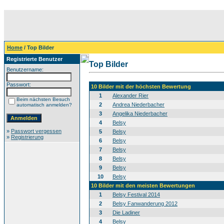
Home
/ Top Bilder
Registrierte Benutzer
Top Bilder
Benutzername:
Passwort:
10 Bilder mit der höchsten Bewertung
1
Alexander Rier
Beim nächsten Besuch
2
Andrea Niederbacher
automatisch anmelden?
3
Angelika Niederbacher
4
Belsy
»
Passwort vergessen
5
Belsy
»
Registrierung
6
Belsy
7
Belsy
8
Belsy
9
Belsy
10
Belsy
10 Bilder mit den meisten Bewertungen
1
Belsy Festival 2014
2
Belsy Fanwanderung 2012
3
Die Ladiner
4
Belsy