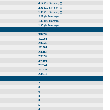
4.17
(12 Stimme(n))
2.91
(10 Stimme(n))
1.00
(10 Stimme(n))
2.22
(9 Stimme(n))
1.89
(9 Stimme(n))
1.00
(9 Stimme(n))
316337
301058
285536
261581
256158
252597
244893
237344
232637
230513
7
6
6
6
5
5
4