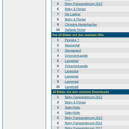
5
Belsy Fanwanderung 2012
6
Belsy & Florian
7
Die Ladiner
8
Belsy & Florian
9
Christina Niederbacher
10
Stefanie Hertel
Die 10 Bilder mit den meisten Hits
1
Picknick ?
2
Wasserfall
3
Steviawand
4
Sylvesterkapelle
5
Langental
6
Sylvesterkapelle
7
Langental
8
Langental
9
Langental
10
Langental
10 Bilder mit den meisten Downloads
1
Belsy Fanwanderung 2012
2
Belsy & Florian
3
Salei-Hütte
4
Salei-Hütte
5
Belsy Fanwanderung 2012
6
Belsy Fanwanderung 2012
7
Belsy Fanwanderung 2012