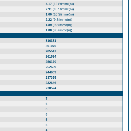
4.17
(12 Stimme(n))
2.91
(10 Stimme(n))
1.00
(10 Stimme(n))
2.22
(9 Stimme(n))
1.89
(9 Stimme(n))
1.00
(9 Stimme(n))
316351
301070
285547
261594
256170
252609
244903
237355
232646
230524
7
6
6
6
5
5
4