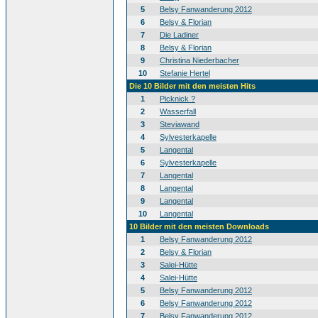
5
Belsy Fanwanderung 2012
6
Belsy & Florian
7
Die Ladiner
8
Belsy & Florian
9
Christina Niederbacher
10
Stefanie Hertel
Die 10 Bilder mit den meisten Hits
1
Picknick ?
2
Wasserfall
3
Steviawand
4
Sylvesterkapelle
5
Langental
6
Sylvesterkapelle
7
Langental
8
Langental
9
Langental
10
Langental
10 Bilder mit den meisten Downloads
1
Belsy Fanwanderung 2012
2
Belsy & Florian
3
Salei-Hütte
4
Salei-Hütte
5
Belsy Fanwanderung 2012
6
Belsy Fanwanderung 2012
7
Belsy Fanwanderung 2012