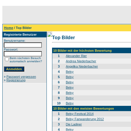
Home
/ Top Bilder
Registrierte Benutzer
Top Bilder
Benutzername:
Passwort:
10 Bilder mit der höchsten Bewertung
1
Alexander Rier
Beim nächsten Besuch
2
Andrea Niederbacher
automatisch anmelden?
3
Angelika Niederbacher
4
Belsy
»
Passwort vergessen
5
Belsy
»
Registrierung
6
Belsy
7
Belsy
8
Belsy
9
Belsy
10
Belsy
10 Bilder mit den meisten Bewertungen
1
Belsy Festival 2014
2
Belsy Fanwanderung 2012
3
Die Ladiner
4
Belsy