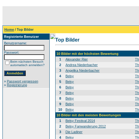
Home
/ Top Bilder
Registrierte Benutzer
Top Bilder
Benutzername:
Passwort:
10 Bilder mit der höchsten Bewertung
1
Alexander Rier
T
Beim nächsten Besuch
2
Andrea Niederbacher
T
automatisch anmelden?
3
Angelika Niederbacher
T
4
Belsy
T
»
Passwort vergessen
5
Belsy
T
»
Registrierung
6
Belsy
T
7
Belsy
T
8
Belsy
T
9
Belsy
T
10
Belsy
T
10 Bilder mit den meisten Bewertungen
1
Belsy Festival 2014
T
2
Belsy Fanwanderung 2012
T
3
Die Ladiner
T
4
Belsy
T