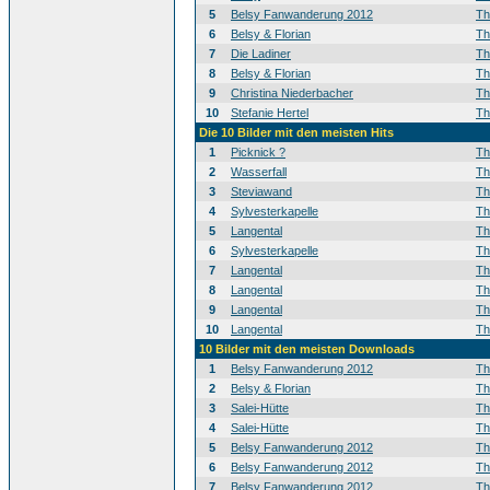
5
Belsy Fanwanderung 2012
T
6
Belsy & Florian
T
7
Die Ladiner
T
8
Belsy & Florian
T
9
Christina Niederbacher
T
10
Stefanie Hertel
T
Die 10 Bilder mit den meisten Hits
1
Picknick ?
T
2
Wasserfall
T
3
Steviawand
T
4
Sylvesterkapelle
T
5
Langental
T
6
Sylvesterkapelle
T
7
Langental
T
8
Langental
T
9
Langental
T
10
Langental
T
10 Bilder mit den meisten Downloads
1
Belsy Fanwanderung 2012
T
2
Belsy & Florian
T
3
Salei-Hütte
T
4
Salei-Hütte
T
5
Belsy Fanwanderung 2012
T
6
Belsy Fanwanderung 2012
T
7
Belsy Fanwanderung 2012
T