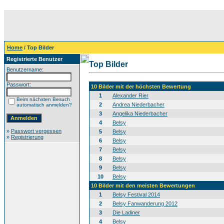
Home
/ Top Bilder
Registrierte Benutzer
Top Bilder
Benutzername:
Passwort:
10 Bilder mit der höchsten Bewertung
1
Alexander Rier
Beim nächsten Besuch
2
Andrea Niederbacher
automatisch anmelden?
3
Angelika Niederbacher
4
Belsy
»
Passwort vergessen
5
Belsy
»
Registrierung
6
Belsy
7
Belsy
8
Belsy
9
Belsy
10
Belsy
10 Bilder mit den meisten Bewertungen
1
Belsy Festival 2014
2
Belsy Fanwanderung 2012
3
Die Ladiner
4
Belsy