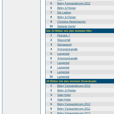
5
Belsy Fanwanderung 2012
6
Belsy & Florian
7
Die Ladiner
8
Belsy & Florian
9
Christina Niederbacher
10
Stefanie Hertel
Die 10 Bilder mit den meisten Hits
1
Picknick ?
2
Wasserfall
3
Steviawand
4
Sylvesterkapelle
5
Langental
6
Sylvesterkapelle
7
Langental
8
Langental
9
Langental
10
Langental
10 Bilder mit den meisten Downloads
1
Belsy Fanwanderung 2012
2
Belsy & Florian
3
Salei-Hütte
4
Salei-Hütte
5
Belsy Fanwanderung 2012
6
Belsy Fanwanderung 2012
7
Belsy Fanwanderung 2012