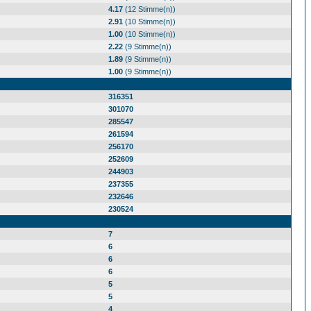
4.17
(12 Stimme(n))
2.91
(10 Stimme(n))
1.00
(10 Stimme(n))
2.22
(9 Stimme(n))
1.89
(9 Stimme(n))
1.00
(9 Stimme(n))
316351
301070
285547
261594
256170
252609
244903
237355
232646
230524
7
6
6
6
5
5
4