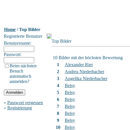
Home
/ Top Bilder
Registrierte Benutzer
Top Bilder
Benutzername:
Passwort:
10 Bilder mit der höchsten Bewertung
1
Alexander Rier
Beim nächsten
Besuch
2
Andrea Niederbacher
automatisch
3
Angelika Niederbacher
anmelden?
4
Belsy
5
Belsy
6
Belsy
»
Passwort vergessen
7
Belsy
»
Registrierung
8
Belsy
9
Belsy
10
Belsy