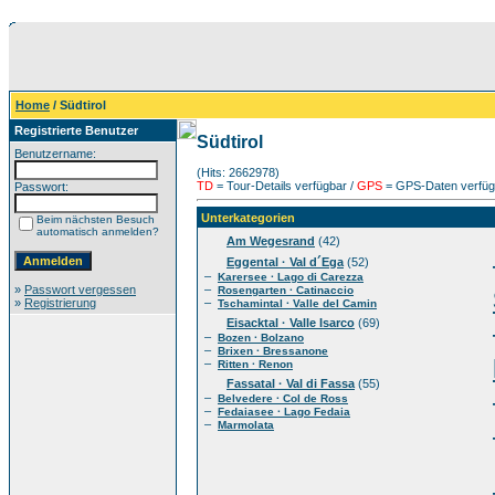
Home
/ Südtirol
Registrierte Benutzer
Südtirol
Benutzername:
(Hits: 2662978)
TD
= Tour-Details verfügbar /
GPS
= GPS-Daten verfügb
Passwort:
Unterkategorien
Beim nächsten Besuch
automatisch anmelden?
Am Wegesrand
(42)
Eggental · Val d´Ega
(52)
–
Karersee · Lago di Carezza
»
Passwort vergessen
–
Rosengarten · Catinaccio
»
Registrierung
–
Tschamintal · Valle del Camin
Eisacktal · Valle Isarco
(69)
–
Bozen · Bolzano
–
Brixen · Bressanone
–
Ritten · Renon
Fassatal · Val di Fassa
(55)
–
Belvedere · Col de Ross
–
Fedaiasee · Lago Fedaia
–
Marmolata