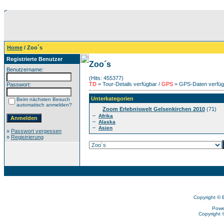
Home
/ Zoo´s
Registrierte Benutzer
Zoo´s
Benutzername:
(Hits: 455377)
TD
= Tour-Details verfügbar /
GPS
= GPS-Daten verfügb
Passwort:
Unterkategorien
Beim nächsten Besuch
automatisch anmelden?
Zoom Erlebniswelt Gelsenkirchen 2010
(71)
–
Afrika
–
Alaska
–
Asien
»
Passwort vergessen
»
Registrierung
Copyright © 
Powe
Copyright