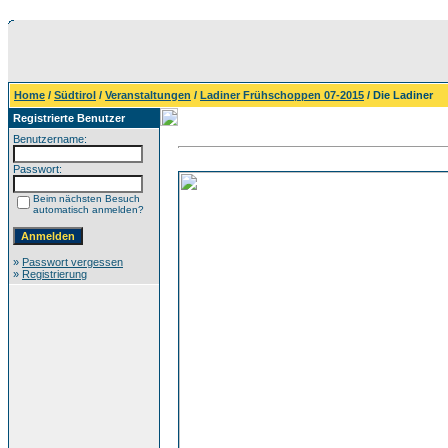
Home
/
Südtirol
/
Veranstaltungen
/
Ladiner Frühschoppen 07-2015
/ Die Ladiner
Registrierte Benutzer
Benutzername:
Passwort:
Beim nächsten Besuch
automatisch anmelden?
»
Passwort vergessen
»
Registrierung