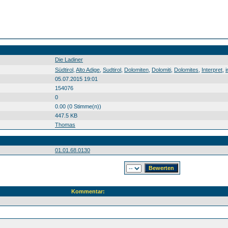
Die Ladiner
Südtirol Alto Adige Sudtirol Dolomiten Dolomiti Dolomites Interpret interprete nterpret Die Ladiner Joakin Stuffer Otto Demetz Südtirol0 Alto0 Adige0 Sudtirol0 Dolomiten0 Dolomiti0 Dolomites0 Interpret0 interprete0 nterpret0 Die0 Ladiner0 Joakin0 Stuffer0 Otto0 Demetz0 20150704
Südtirol
,
Alto Adige
,
Sudtirol
,
Dolomiten
,
Dolomiti
,
Dolomites
,
Interpret
,
i
05.07.2015 19:01
154076
0
0.00 (0 Stimme(n))
447.5 KB
Thomas
01.01.68.0130
Kommentar: