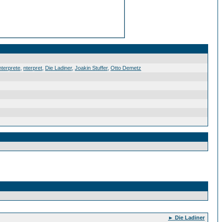
nterprete
,
nterpret
,
Die Ladiner
,
Joakin Stuffer
,
Otto Demetz
► Die Ladiner