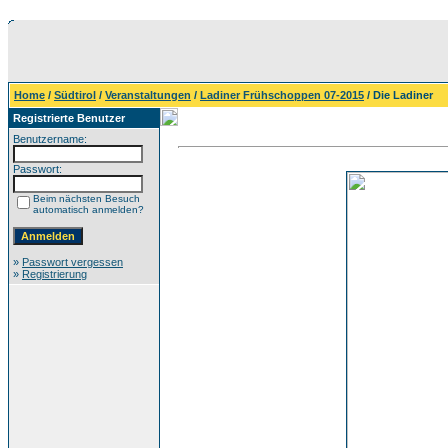
Home
/
Südtirol
/
Veranstaltungen
/
Ladiner Frühschoppen 07-2015
/ Die Ladiner
Registrierte Benutzer
Benutzername:
Passwort:
Beim nächsten Besuch
automatisch anmelden?
»
Passwort vergessen
»
Registrierung