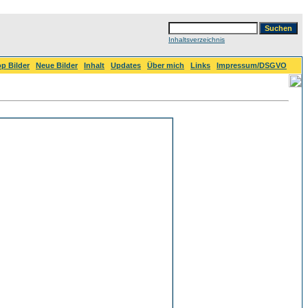
Inhaltsverzeichnis
p Bilder
Neue Bilder
Inhalt
Updates
Über mich
Links
Impressum/DSGVO