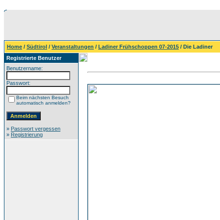
Home
/
Südtirol
/
Veranstaltungen
/
Ladiner Frühschoppen 07-2015
/ Die Ladiner
Registrierte Benutzer
Benutzername:
Passwort:
Beim nächsten Besuch
automatisch anmelden?
»
Passwort vergessen
»
Registrierung