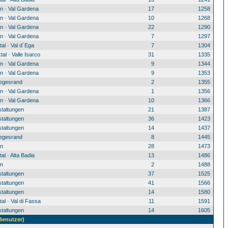
n · Val Gardena
17
1258
n · Val Gardena
10
1268
n · Val Gardena
22
1290
n · Val Gardena
7
1297
al · Val d´Ega
7
1304
tal · Valle Isarco
31
1335
n · Val Gardena
9
1344
n · Val Gardena
9
1353
egesrand
2
1355
n · Val Gardena
1
1356
n · Val Gardena
10
1366
staltungen
21
1387
staltungen
36
1423
staltungen
14
1437
egesrand
8
1445
n
28
1473
al · Alta Badia
13
1486
n
2
1488
staltungen
37
1525
staltungen
41
1566
staltungen
14
1580
al · Val di Fassa
11
1591
staltungen
14
1605
 Benutzer)