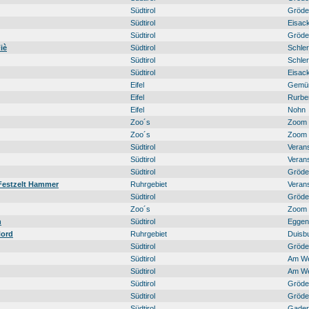
Südtirol
Gröde
Südtirol
Eisack
Südtirol
Gröde
iè
Südtirol
Schler
Südtirol
Schler
Südtirol
Eisack
Eifel
Gemün
Eifel
Rurbe
Eifel
Nohn
Zoo´s
Zoom 
Zoo´s
Zoom 
Südtirol
Veran
Südtirol
Veran
Südtirol
Gröde
 Festzelt Hammer
Ruhrgebiet
Veran
Südtirol
Gröde
Zoo´s
Zoom 
n
Südtirol
Eggent
Nord
Ruhrgebiet
Duisb
Südtirol
Gröde
Südtirol
Am W
Südtirol
Am W
Südtirol
Gröde
Südtirol
Gröde
Südtirol
Gadert