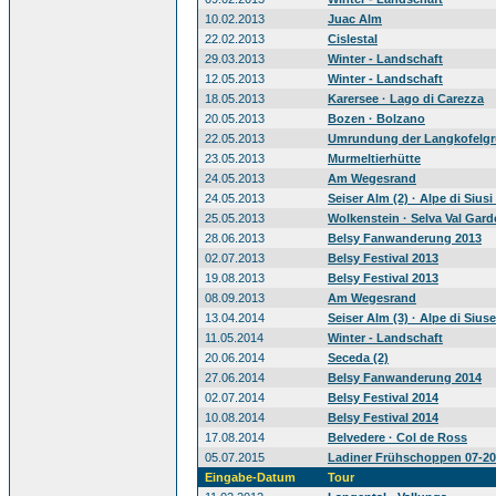
10.02.2013
Juac Alm
22.02.2013
Cislestal
29.03.2013
Winter - Landschaft
12.05.2013
Winter - Landschaft
18.05.2013
Karersee · Lago di Carezza
20.05.2013
Bozen · Bolzano
22.05.2013
Umrundung der Langkofelg
23.05.2013
Murmeltierhütte
24.05.2013
Am Wegesrand
24.05.2013
Seiser Alm (2) · Alpe di Siusi 
25.05.2013
Wolkenstein · Selva Val Gar
28.06.2013
Belsy Fanwanderung 2013
02.07.2013
Belsy Festival 2013
19.08.2013
Belsy Festival 2013
08.09.2013
Am Wegesrand
13.04.2014
Seiser Alm (3) · Alpe di Siuse
11.05.2014
Winter - Landschaft
20.06.2014
Seceda (2)
27.06.2014
Belsy Fanwanderung 2014
02.07.2014
Belsy Festival 2014
10.08.2014
Belsy Festival 2014
17.08.2014
Belvedere · Col de Ross
05.07.2015
Ladiner Frühschoppen 07-2
Eingabe-Datum
Tour