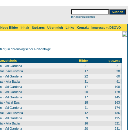
Inhaltsverzeichnis
Neue Bilder
Inhalt
Updates
Über mich
Links
Kontakt
Impressum/DSGVO
zer) in chronologischer Reihenfolge.
verzeichnis
Bilder
gesamt
n · Val Gardena
21
21
tal · Val Pusteria
17
38
n · Val Gardena
22
60
al · Alta Badia
31
91
n · Val Gardena
17
108
n · Val Gardena
20
128
n · Val Gardena
17
145
al · Val d´Ega
18
163
n · Val Gardena
11
174
tal · Val Pusteria
12
186
n · Val Gardena
9
195
al · Alta Badia
16
211
n · Val Gardena
20
231