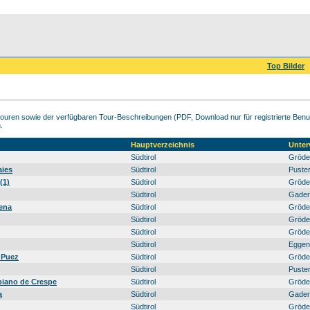
Top Bilder
ouren sowie der verfügbaren Tour-Beschreibungen (PDF, Download nur für registrierte Benut
.
Hauptverzeichnis
Unter
Südtirol
Gröde
aies
Südtirol
Puster
(1)
Südtirol
Gröde
Südtirol
Gadert
dena
Südtirol
Gröde
Südtirol
Gröde
Südtirol
Gröde
Südtirol
Eggent
 Puez
Südtirol
Gröde
Südtirol
Puster
piano de Crespe
Südtirol
Gröde
a
Südtirol
Gadert
Südtirol
Gröde