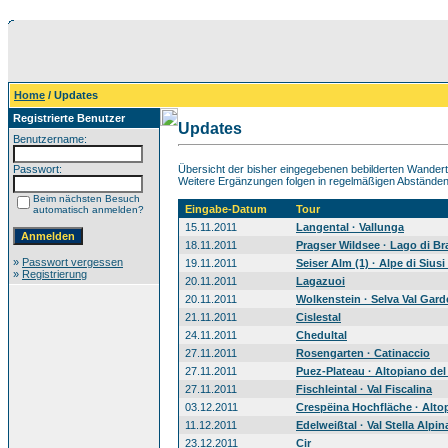
Home
/ Updates
Registrierte Benutzer
Updates
Benutzername:
Passwort:
Übersicht der bisher eingegebenen bebilderten Wandert
Weitere Ergänzungen folgen in regelmäßigen Abständen
Beim nächsten Besuch
Eingabe-Datum
Tour
automatisch anmelden?
15.11.2011
Langental · Vallunga
18.11.2011
Pragser Wildsee · Lago di Br
»
Passwort vergessen
19.11.2011
Seiser Alm (1) · Alpe di Siusi 
»
Registrierung
20.11.2011
Lagazuoi
20.11.2011
Wolkenstein · Selva Val Gar
21.11.2011
Cislestal
24.11.2011
Chedultal
27.11.2011
Rosengarten · Catinaccio
27.11.2011
Puez-Plateau · Altopiano del
27.11.2011
Fischleintal · Val Fiscalina
03.12.2011
Crespëina Hochfläche · Alto
11.12.2011
Edelweißtal · Val Stella Alpin
23.12.2011
Cir