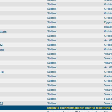
Südtirol
Gröde
Südtirol
Gröde
Südtirol
Gröde
Südtirol
Gröde
Südtirol
Eggent
Südtirol
Eisack
ruppe
Südtirol
Gröde
Südtirol
Gröde
Südtirol
Am W
(2)
Südtirol
Gröde
dena
Südtirol
Gröde
Südtirol
Veran
Südtirol
Veran
Südtirol
Veran
Südtirol
Am W
 (3)
Südtirol
Gröde
Südtirol
Gadert
Südtirol
Gröde
Südtirol
Veran
Südtirol
Veran
Südtirol
Veran
Südtirol
Fassat
015
Südtirol
Veran
Ergänzte Tourinformationen (nur für registrierte