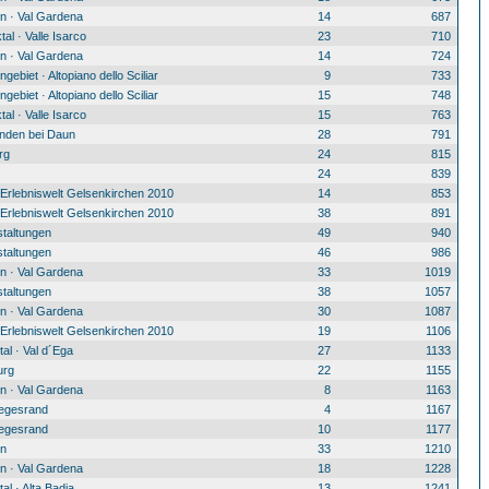
n · Val Gardena
14
687
tal · Valle Isarco
23
710
n · Val Gardena
14
724
ngebiet · Altopiano dello Sciliar
9
733
ngebiet · Altopiano dello Sciliar
15
748
tal · Valle Isarco
15
763
den bei Daun
28
791
rg
24
815
24
839
Erlebniswelt Gelsenkirchen 2010
14
853
Erlebniswelt Gelsenkirchen 2010
38
891
staltungen
49
940
staltungen
46
986
n · Val Gardena
33
1019
staltungen
38
1057
n · Val Gardena
30
1087
Erlebniswelt Gelsenkirchen 2010
19
1106
al · Val d´Ega
27
1133
urg
22
1155
n · Val Gardena
8
1163
egesrand
4
1167
egesrand
10
1177
n
33
1210
n · Val Gardena
18
1228
al · Alta Badia
13
1241