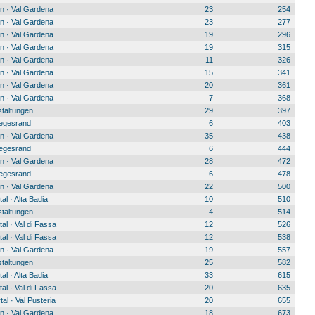
n · Val Gardena
23
254
n · Val Gardena
23
277
n · Val Gardena
19
296
n · Val Gardena
19
315
n · Val Gardena
11
326
n · Val Gardena
15
341
n · Val Gardena
20
361
n · Val Gardena
7
368
staltungen
29
397
egesrand
6
403
n · Val Gardena
35
438
egesrand
6
444
n · Val Gardena
28
472
egesrand
6
478
n · Val Gardena
22
500
al · Alta Badia
10
510
staltungen
4
514
al · Val di Fassa
12
526
al · Val di Fassa
12
538
n · Val Gardena
19
557
staltungen
25
582
al · Alta Badia
33
615
al · Val di Fassa
20
635
tal · Val Pusteria
20
655
n · Val Gardena
18
673