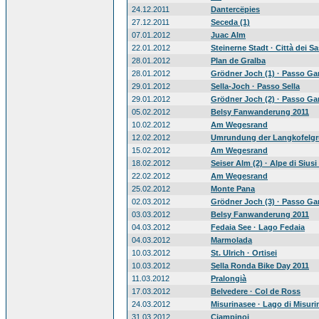
24.12.2011
Dantercëpies
27.12.2011
Seceda (1)
07.01.2012
Juac Alm
22.01.2012
Steinerne Stadt · Città dei Sa
28.01.2012
Plan de Gralba
28.01.2012
Grödner Joch (1) · Passo Ga
29.01.2012
Sella-Joch · Passo Sella
29.01.2012
Grödner Joch (2) · Passo Ga
05.02.2012
Belsy Fanwanderung 2011
10.02.2012
Am Wegesrand
12.02.2012
Umrundung der Langkofelg
15.02.2012
Am Wegesrand
18.02.2012
Seiser Alm (2) · Alpe di Siusi 
22.02.2012
Am Wegesrand
25.02.2012
Monte Pana
02.03.2012
Grödner Joch (3) · Passo Ga
03.03.2012
Belsy Fanwanderung 2011
04.03.2012
Fedaia See · Lago Fedaia
04.03.2012
Marmolada
10.03.2012
St. Ulrich · Ortisei
10.03.2012
Sella Ronda Bike Day 2011
11.03.2012
Pralongià
17.03.2012
Belvedere · Col de Ross
24.03.2012
Misurinasee · Lago di Misuri
31.03.2012
Ciampinoi