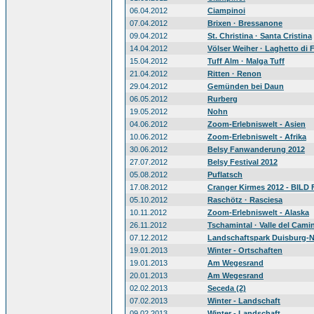
06.04.2012
Ciampinoi
07.04.2012
Brixen · Bressanone
09.04.2012
St. Christina · Santa Cristina
14.04.2012
Völser Weiher · Laghetto di F
15.04.2012
Tuff Alm · Malga Tuff
21.04.2012
Ritten · Renon
29.04.2012
Gemünden bei Daun
06.05.2012
Rurberg
19.05.2012
Nohn
04.06.2012
Zoom-Erlebniswelt - Asien
10.06.2012
Zoom-Erlebniswelt - Afrika
30.06.2012
Belsy Fanwanderung 2012
27.07.2012
Belsy Festival 2012
05.08.2012
Puflatsch
17.08.2012
Cranger Kirmes 2012 - BILD
05.10.2012
Raschötz · Rasciesa
10.11.2012
Zoom-Erlebniswelt - Alaska
26.11.2012
Tschamintal · Valle del Cami
07.12.2012
Landschaftspark Duisburg-
19.01.2013
Winter - Ortschaften
19.01.2013
Am Wegesrand
20.01.2013
Am Wegesrand
02.02.2013
Seceda (2)
07.02.2013
Winter - Landschaft
09.02.2013
Winter - Landschaft