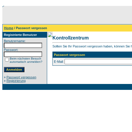
Home
/ Passwort vergessen
Registrierte Benutzer
Kontrollzentrum
Benutzername:
Sollten Sie Ihr Passwort vergessen haben, können Sie hi
Passwort:
Passwort vergessen
Beim nächsten Besuch
E-Mail:
automatisch anmelden?
»
Passwort vergessen
»
Registrierung