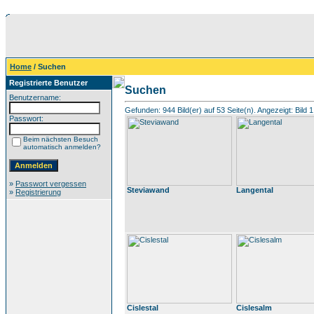
Home
/ Suchen
Registrierte Benutzer
Suchen
Benutzername:
Gefunden: 944 Bild(er) auf 53 Seite(n). Angezeigt: Bild 1
Passwort:
Beim nächsten Besuch
automatisch anmelden?
»
Passwort vergessen
Steviawand
Langental
»
Registrierung
Cislestal
Cislesalm