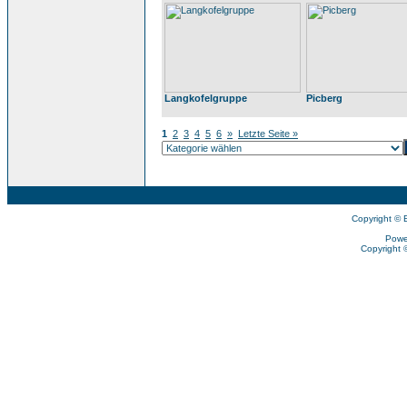
Langkofelgruppe
Picberg
1
2
3
4
5
6
»
Letzte Seite »
Copyright © 
Powe
Copyright