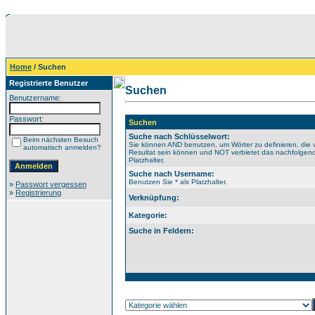
Home
/ Suchen
Registrierte Benutzer
Suchen
Benutzername:
Passwort:
Suchen
Suche nach Schlüsselwort:
Beim nächsten Besuch
Sie können AND benutzen, um Wörter zu definieren, die 
automatisch anmelden?
Resultat sein können und NOT verbietet das nachfolgende
Platzhalter.
Suche nach Username:
Benutzen Sie * als Platzhalter.
»
Passwort vergessen
»
Registrierung
Verknüpfung:
Kategorie:
Suche in Feldern: